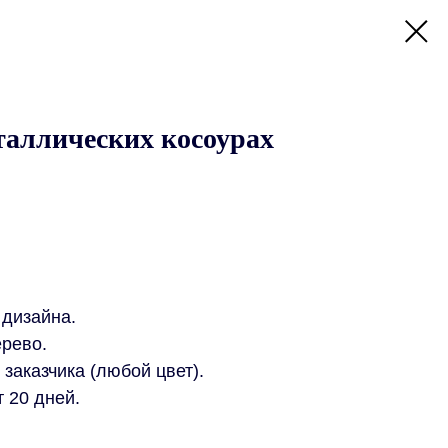
таллических косоурах
 дизайна.
ерево.
заказчика (любой цвет).
т 20 дней.