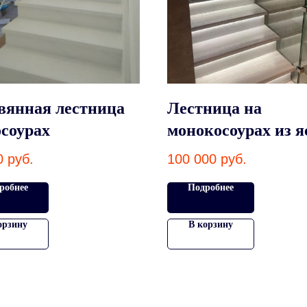
вянная лестница
Лестница на
осоурах
монокосоурах из я
0
руб.
100 000
руб.
робнее
Подробнее
орзину
В корзину