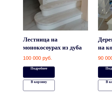
Лестница на
Дере
монокосоурах из дуба
на к
100 000
руб.
90 00
Подробнее
Под
В корзину
В к