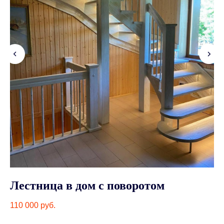
Лестница в дом с поворотом
Л
м
110 000
руб.
85